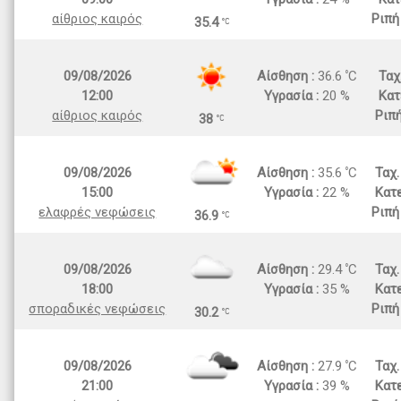
αίθριος καιρός
Ριπή
35.4
09/08/2026
Αίσθηση :
36.6
C
Ταχ
12:00
Υγρασία :
20 %
Κατ
αίθριος καιρός
Ριπ
38
09/08/2026
Αίσθηση :
35.6
C
Ταχ
15:00
Υγρασία :
22 %
Κατε
ελαφρές νεφώσεις
Ριπή
36.9
09/08/2026
Αίσθηση :
29.4
C
Ταχ
18:00
Υγρασία :
35 %
Κατε
σποραδικές νεφώσεις
Ριπή
30.2
09/08/2026
Αίσθηση :
27.9
C
Ταχ
21:00
Υγρασία :
39 %
Κατε